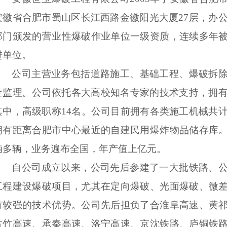
安徽省合肥市蜀山区长江西路金徽阳光大厦
27
层，办
部门颁发的营业性爆破作业单位一级资质，连续多年
进单位。
公司主营业务包括道路施工、基础工程、爆破拆
全监理。公司依托各大高校知名专家的技术支持，拥
其中，高级职称
14
名。公司目前拥有各类施工机械共
拥有距离合肥市中心最近的自建民用爆炸物品储存库
辆多辆，业务遍布全国，年产值上亿元。
自公司成立以来，公司先后参建了一大批铁路、
工程建设爆破项目，尤其在定向爆破、光面爆破、微
有较强的技术优势。公司先后担负了合淮阜高速、黄
古竹高速、承秦高速、洛宁高速、京沈铁路、庐铜铁