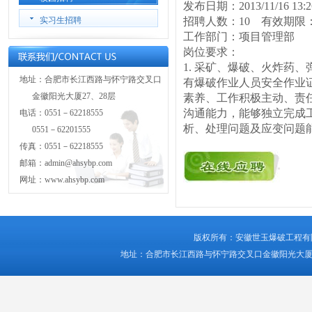
发布日期：2013/11/16 
实习生招聘
招聘人数：10 有效期限
工作部门：项目管理部
岗位要求：
1. 采矿、爆破、火炸药
地址：合肥市长江西路与怀宁路交叉口
有爆破作业人员安全作业证
金徽阳光大厦27、28层
素养、工作积极主动、责任
沟通能力，能够独立完成工
电话：0551－62218555
析、处理问题及应变问题能
0551－62201555
传真：0551－62218555
邮箱：admin@ahsybp.com
网址：www.ahsybp.com
版权所有：安徽世玉爆破工程有限公司 © A
地址：合肥市长江西路与怀宁路交叉口金徽阳光大厦